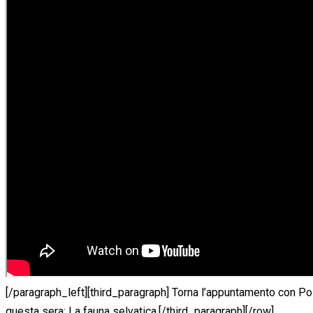
[/paragraph_left][third_paragraph] Torna l’appuntamento con Pos
questa sera: La fauna selvatica.[/third_paragraph][/row]