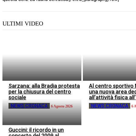
ULTIMI VIDEO
Sarzana: alla Bradia protesta
Al centro sportiv
per la chiusura del centro
una nuova area de
sociale
all’attività fisica al
NEWS CRONACA
NEWS CRONACA
6 Agosto 2026
6 
Guccini: il ricordo in un
concerto del 2009 al