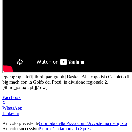
[/paragraph_left][third_paragraph] Basket. Alla capolista Canaletto il
big mach con la Golfo dei Poeti, in divisione regionale 2.
[/third_paragraph][/row]
Facebook
X
WhatsApp
Linkedin
Articolo precedente
Giornata della Pizza con l’Accademia del gusto
Articolo successivo
Pietre d’inciampo alla Spezia