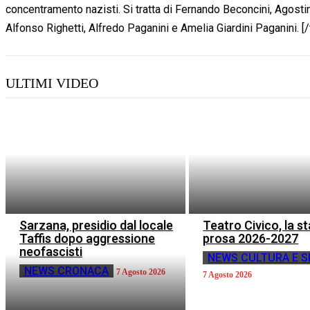
concentramento nazisti. Si tratta di Fernando Beconcini, Agostino
Alfonso Righetti, Alfredo Paganini e Amelia Giardini Paganini. [
ULTIMI VIDEO
Sarzana, presidio dal locale
Teatro Civico, la s
Taffis dopo aggressione
prosa 2026-2027
neofascisti
NEWS CULTURA E S
NEWS CRONACA
7 Agosto 2026
7 Agosto 2026