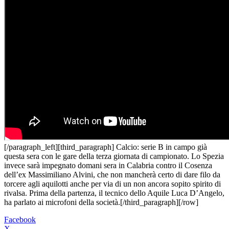
[/paragraph_left][third_paragraph] Calcio: serie B in campo già
questa sera con le gare della terza giornata di campionato. Lo Spezia
invece sarà impegnato domani sera in Calabria contro il Cosenza
dell’ex Massimiliano Alvini, che non mancherà certo di dare filo da
torcere agli aquilotti anche per via di un non ancora sopito spirito di
rivalsa. Prima della partenza, il tecnico dello Aquile Luca D’Angelo,
ha parlato ai microfoni della società.[/third_paragraph][/row]
Facebook
X