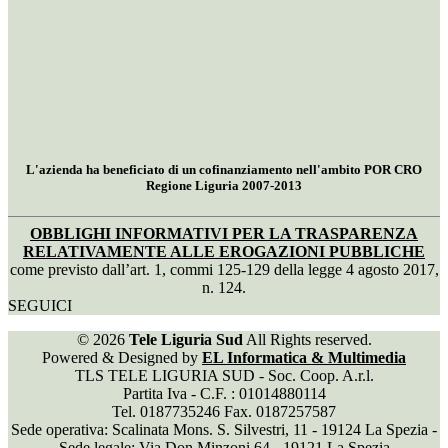
L'azienda ha beneficiato di un cofinanziamento nell'ambito POR CRO
Regione Liguria 2007-2013
OBBLIGHI INFORMATIVI PER LA TRASPARENZA
RELATIVAMENTE ALLE EROGAZIONI PUBBLICHE
come previsto dall’art. 1, commi 125-129 della legge 4 agosto 2017,
n. 124.
SEGUICI
© 2026
Tele Liguria Sud
All Rights reserved.
Powered & Designed by
EL Informatica & Multimedia
TLS TELE LIGURIA SUD - Soc. Coop. A.r.l.
Partita Iva - C.F. : 01014880114
Tel. 0187735246 Fax. 0187257587
Sede operativa: Scalinata Mons. S. Silvestri, 11 - 19124 La Spezia -
Sede legale: Via Don Minzoni 64 - 19121 La Spezia