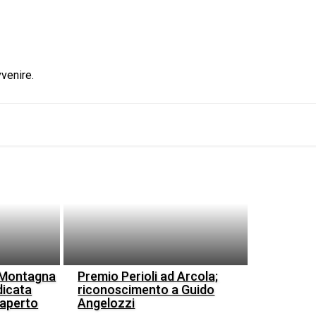
venire.
o Montagna
Premio Perioli ad Arcola;
dicata
riconoscimento a Guido
l’aperto
Angelozzi