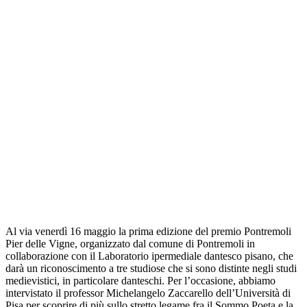
Al via venerdì 16 maggio la prima edizione del premio Pontremoli
Pier delle Vigne, organizzato dal comune di Pontremoli in
collaborazione con il Laboratorio ipermediale dantesco pisano, che
darà un riconoscimento a tre studiose che si sono distinte negli studi
medievistici, in particolare danteschi. Per l’occasione, abbiamo
intervistato il professor Michelangelo Zaccarello dell’Università di
Pisa per scoprire di più sullo stretto legame fra il Sommo Poeta e la