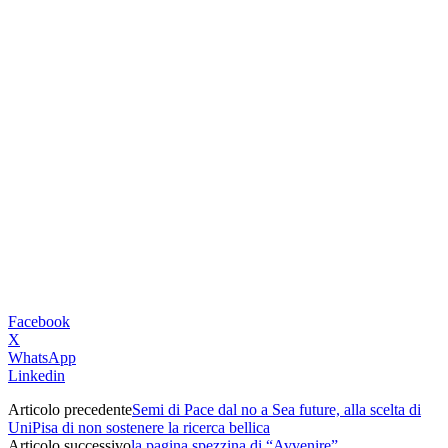
Facebook
X
WhatsApp
Linkedin
Articolo precedente
Semi di Pace dal no a Sea future, alla scelta di
UniPisa di non sostenere la ricerca bellica
Articolo successivo
la pagina spezzina di “Avvenire”