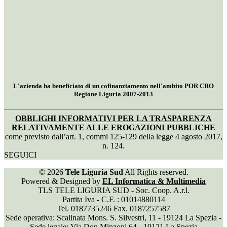
L'azienda ha beneficiato di un cofinanziamento nell'ambito POR CRO
Regione Liguria 2007-2013
OBBLIGHI INFORMATIVI PER LA TRASPARENZA
RELATIVAMENTE ALLE EROGAZIONI PUBBLICHE
come previsto dall’art. 1, commi 125-129 della legge 4 agosto 2017,
n. 124.
SEGUICI
© 2026
Tele Liguria Sud
All Rights reserved.
Powered & Designed by
EL Informatica & Multimedia
TLS TELE LIGURIA SUD - Soc. Coop. A.r.l.
Partita Iva - C.F. : 01014880114
Tel. 0187735246 Fax. 0187257587
Sede operativa: Scalinata Mons. S. Silvestri, 11 - 19124 La Spezia -
Sede legale: Via Don Minzoni 64 - 19121 La Spezia