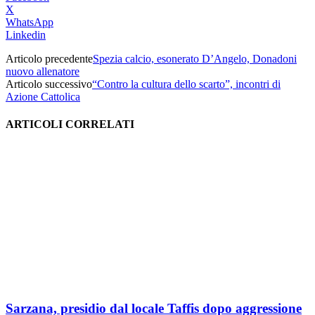
X
WhatsApp
Linkedin
Articolo precedente
Spezia calcio, esonerato D’Angelo, Donadoni
nuovo allenatore
Articolo successivo
“Contro la cultura dello scarto”, incontri di
Azione Cattolica
ARTICOLI CORRELATI
Sarzana, presidio dal locale Taffis dopo aggressione