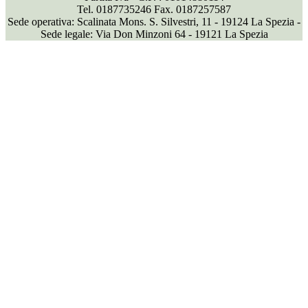
Tel. 0187735246 Fax. 0187257587
Sede operativa: Scalinata Mons. S. Silvestri, 11 - 19124 La Spezia -
Sede legale: Via Don Minzoni 64 - 19121 La Spezia