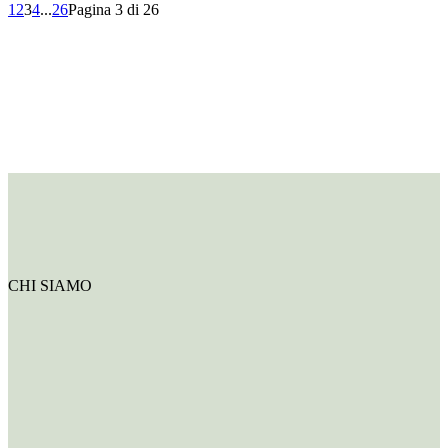
1
2
3
4
...
26
Pagina 3 di 26
CHI SIAMO