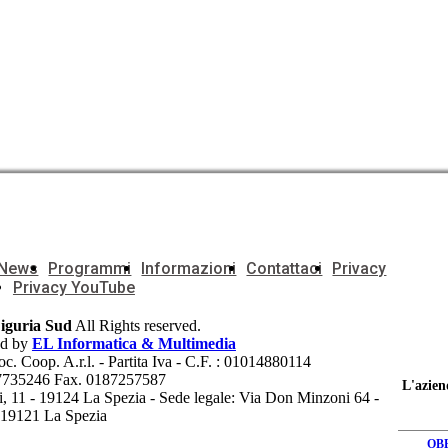
e News
Programmi
Informazioni
Contattaci
Privacy
Privacy YouTube
Liguria Sud
All Rights reserved.
ed by
EL Informatica & Multimedia
oop. A.r.l. - Partita Iva - C.F. : 01014880114
7735246 Fax. 0187257587
L'azien
ri, 11 - 19124 La Spezia - Sede legale: Via Don Minzoni 64 -
19121 La Spezia
OB